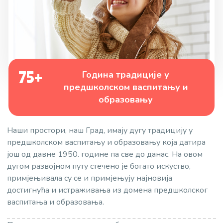
75+
Година традиције у
предшколском васпитању и
образовању
Наши простори, наш Град, имају дугу традицију у
предшколском васпитању и образовању која датира
још од давне 1950. године па све до данас. На овом
дугом развојном путу стечено је богато искуство,
примјењивала су се и примјењују најновија
достигнућа и истраживања из домена предшколског
васпитања и образовања.