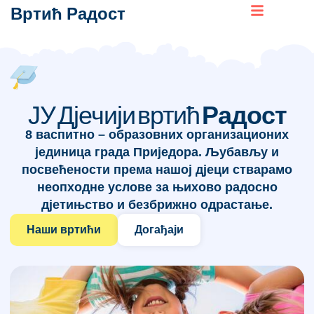
Вртић Радост
ЈУ Дјечији вртић
Радост
8 васпитно – образовних организационих
јединица града Приједора. Љубављу и
посвећености према нашој дјеци стварамо
неопходне услове за њихово радосно
дјетињство и безбрижно одрастање.
Наши вртићи
Догађаји