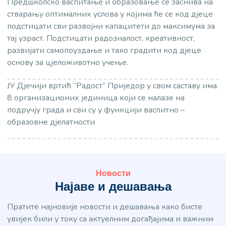
Предшколско васпитање и образовање се заснива на
стварању оптималних услова у којима ће се код дјеце
подстицати сви развојни капацитети до максимума за
тај узраст. Подстицати радозналост, креативност,
развијати самопоуздање и тако градити код дјеце
основу за цјеложивотно учење.
ЈУ Дјечији вртић “Радост” Приједор у свом саставу има
8 организационих јединица који се налазе на
подручју града и сви су у функцији васпитно –
образовне дјелатности
Новости
Најаве и дешавања
Пратите најновије новости и дешавања како бисте
увијек били у току са актуелним догађајима и важним