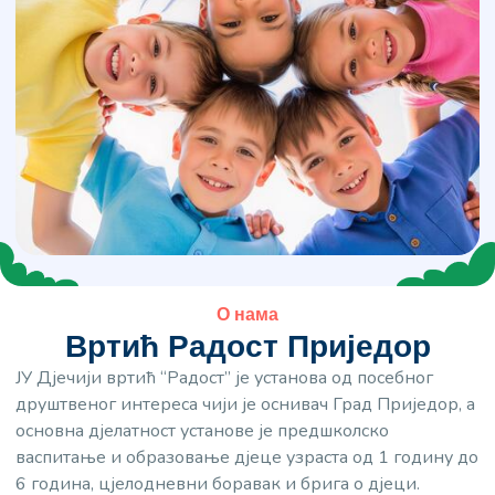
О нама
Вртић Радост Приједор
ЈУ Дјечији вртић “Радост” је установа од посебног
друштвеног интереса чији је оснивач Град Приједор, а
основна дјелатност установе је предшколско
васпитање и образовање дјеце узраста од 1 годину до
6 година, цјелодневни боравак и брига о дјеци.