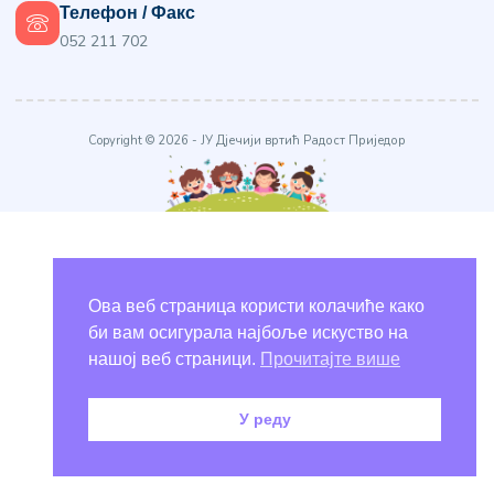
Телефон / Факс
052 211 702
Copyright © 2026 - ЈУ Дјечији вртић Радост Приједор
Ова веб страница користи колачиће како
би вам осигурала најбоље искуство на
нашој веб страници.
Прочитајте више
У реду