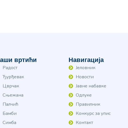
аши вртићи
Навигација
Радост
Јеловник
Ђурђевак
Новости
Цврчак
Јавне набавке
Сњежана
Одлуке
Палчић
Правилник
Бамби
Конкурс за упис
Симба
Контакт