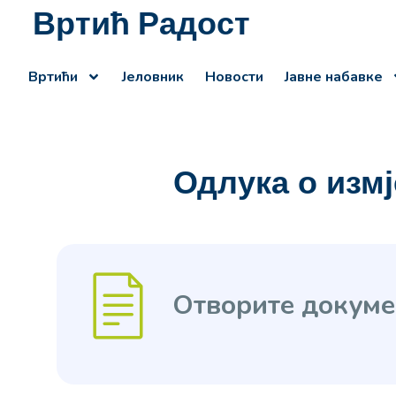
Вртић Радост
Вртићи
Јеловник
Новости
Јавне набавке
Одлука о измј
Отворите докуме