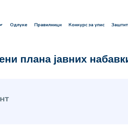
Одлуке
Правилници
Конкурс за упис
Заштит
ени плана јавних набавки
нт